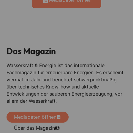
Shop
Newsletter
Contentseiten
Das Magazin
Mühle + Mischfutter Online
Wasserkraft & Energie ist das internationale
Fachmagazin für erneuerbare Energien. Es erscheint
Für Werbekunden
viermal im Jahr und berichtet schwerpunktmäßig
über technisches Know-how und aktuelle
Werbekunden
Entwicklungen der sauberen Energieerzeugung, vor
Mediadaten
allem der Wasserkraft.
Firmenkontakt
Mediadaten öffnen
Firmenkunde werden
Über das Magazin