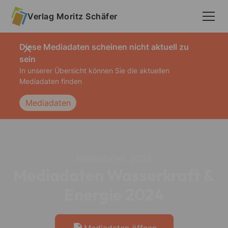
Verlag Moritz Schäfer
Verlag Moritz Schäfer
Diese Mediadaten scheinen nicht aktuell zu
sein
In unserer Übersicht können Sie die aktuellen
Mediadaten finden
Der Verlag
Mediadaten
Unser Verlag
Das Team
Timeline
Mediadaten
2024
Kontakt
Mediadaten Wasserkraft &
Energie 2024
Produkte
Magazine
Mediadaten öffnen