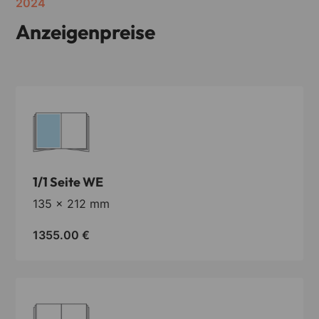
2024
Anzeigenpreise
weiteres
Artikel Archiv
Datenschutz
AGB's
Impressum
Cookie Einstellungen
1/1 Seite WE
135 x 212 mm
1355.00
€